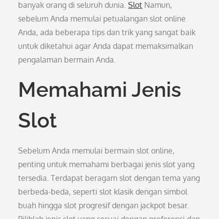
banyak orang di seluruh dunia.
Slot
Namun,
sebelum Anda memulai petualangan slot online
Anda, ada beberapa tips dan trik yang sangat baik
untuk diketahui agar Anda dapat memaksimalkan
pengalaman bermain Anda.
Memahami Jenis
Slot
Sebelum Anda memulai bermain slot online,
penting untuk memahami berbagai jenis slot yang
tersedia. Terdapat beragam slot dengan tema yang
berbeda-beda, seperti slot klasik dengan simbol
buah hingga slot progresif dengan jackpot besar.