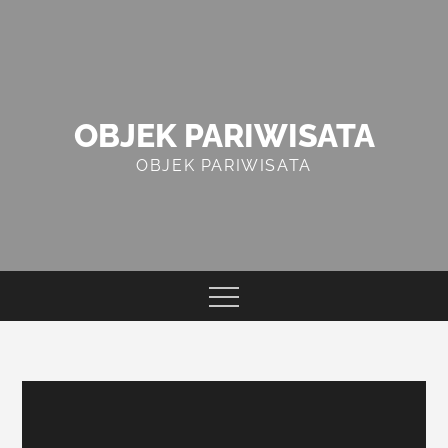
Skip
to
content
OBJEK PARIWISATA
OBJEK PARIWISATA