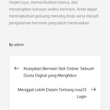
terpercaya, memanfaatkan bonus, dan
menetapkan batasan waktu bermain, Anda dapat
meningkatkan peluang menang Anda serta meraih
pengalaman bermain yang lebih memuaskan.
By
admin
Post
Keasyikan Bermain Slot Online: Sebuah
Dunia Digital yang Menghibur
navigation
Menggali Lebih Dalam Tentang rusa33
Login