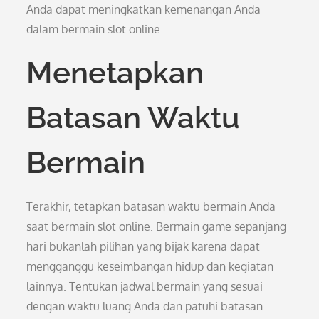
Anda dapat meningkatkan kemenangan Anda
dalam bermain slot online.
Menetapkan
Batasan Waktu
Bermain
Terakhir, tetapkan batasan waktu bermain Anda
saat bermain slot online. Bermain game sepanjang
hari bukanlah pilihan yang bijak karena dapat
mengganggu keseimbangan hidup dan kegiatan
lainnya. Tentukan jadwal bermain yang sesuai
dengan waktu luang Anda dan patuhi batasan