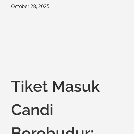
Posted
October 28, 2025
on
Tiket Masuk
Candi
Borobudur: