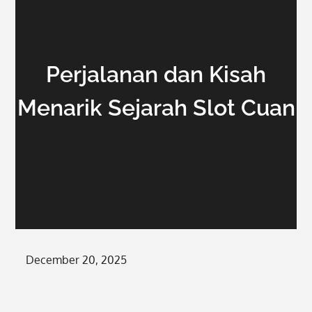
Perjalanan dan Kisah
Menarik Sejarah Slot Cuan
Posted
December 20, 2025
on