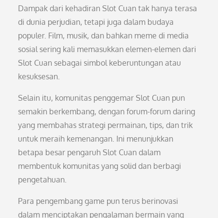
Dampak dari kehadiran Slot Cuan tak hanya terasa
di dunia perjudian, tetapi juga dalam budaya
populer. Film, musik, dan bahkan meme di media
sosial sering kali memasukkan elemen-elemen dari
Slot Cuan sebagai simbol keberuntungan atau
kesuksesan.
Selain itu, komunitas penggemar Slot Cuan pun
semakin berkembang, dengan forum-forum daring
yang membahas strategi permainan, tips, dan trik
untuk meraih kemenangan. Ini menunjukkan
betapa besar pengaruh Slot Cuan dalam
membentuk komunitas yang solid dan berbagi
pengetahuan.
Para pengembang game pun terus berinovasi
dalam menciptakan pengalaman bermain yang