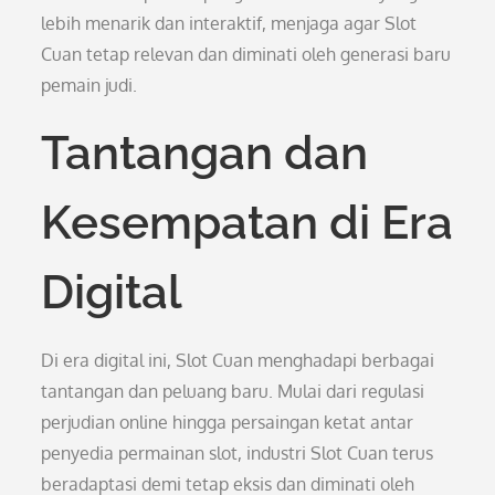
lebih menarik dan interaktif, menjaga agar Slot
Cuan tetap relevan dan diminati oleh generasi baru
pemain judi.
Tantangan dan
Kesempatan di Era
Digital
Di era digital ini, Slot Cuan menghadapi berbagai
tantangan dan peluang baru. Mulai dari regulasi
perjudian online hingga persaingan ketat antar
penyedia permainan slot, industri Slot Cuan terus
beradaptasi demi tetap eksis dan diminati oleh