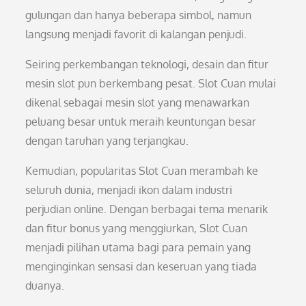
gulungan dan hanya beberapa simbol, namun
langsung menjadi favorit di kalangan penjudi.
Seiring perkembangan teknologi, desain dan fitur
mesin slot pun berkembang pesat. Slot Cuan mulai
dikenal sebagai mesin slot yang menawarkan
peluang besar untuk meraih keuntungan besar
dengan taruhan yang terjangkau.
Kemudian, popularitas Slot Cuan merambah ke
seluruh dunia, menjadi ikon dalam industri
perjudian online. Dengan berbagai tema menarik
dan fitur bonus yang menggiurkan, Slot Cuan
menjadi pilihan utama bagi para pemain yang
menginginkan sensasi dan keseruan yang tiada
duanya.