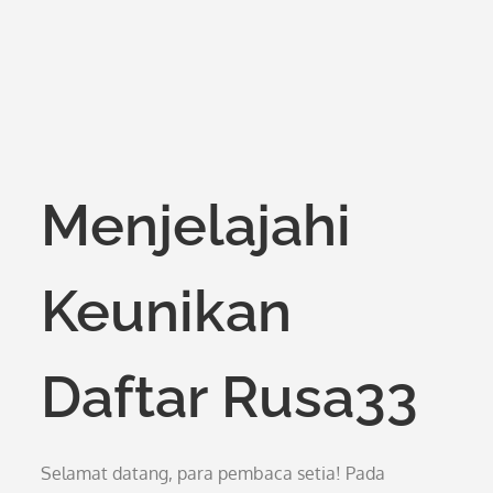
Menjelajahi
Keunikan
Daftar Rusa33
Selamat datang, para pembaca setia! Pada