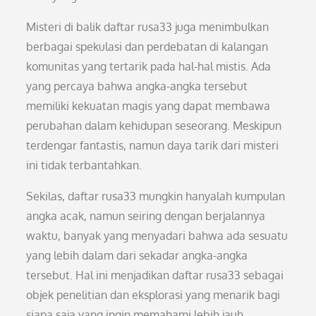
Misteri di balik daftar rusa33 juga menimbulkan
berbagai spekulasi dan perdebatan di kalangan
komunitas yang tertarik pada hal-hal mistis. Ada
yang percaya bahwa angka-angka tersebut
memiliki kekuatan magis yang dapat membawa
perubahan dalam kehidupan seseorang. Meskipun
terdengar fantastis, namun daya tarik dari misteri
ini tidak terbantahkan.
Sekilas, daftar rusa33 mungkin hanyalah kumpulan
angka acak, namun seiring dengan berjalannya
waktu, banyak yang menyadari bahwa ada sesuatu
yang lebih dalam dari sekadar angka-angka
tersebut. Hal ini menjadikan daftar rusa33 sebagai
objek penelitian dan eksplorasi yang menarik bagi
siapa saja yang ingin memahami lebih jauh.