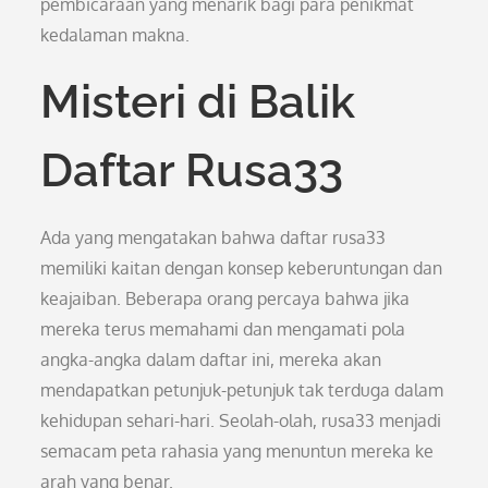
pembicaraan yang menarik bagi para penikmat
kedalaman makna.
Misteri di Balik
Daftar Rusa33
Ada yang mengatakan bahwa daftar rusa33
memiliki kaitan dengan konsep keberuntungan dan
keajaiban. Beberapa orang percaya bahwa jika
mereka terus memahami dan mengamati pola
angka-angka dalam daftar ini, mereka akan
mendapatkan petunjuk-petunjuk tak terduga dalam
kehidupan sehari-hari. Seolah-olah, rusa33 menjadi
semacam peta rahasia yang menuntun mereka ke
arah yang benar.