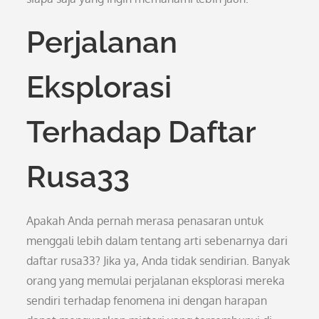
Perjalanan
Eksplorasi
Terhadap Daftar
Rusa33
Apakah Anda pernah merasa penasaran untuk
menggali lebih dalam tentang arti sebenarnya dari
daftar rusa33? Jika ya, Anda tidak sendirian. Banyak
orang yang memulai perjalanan eksplorasi mereka
sendiri terhadap fenomena ini dengan harapan