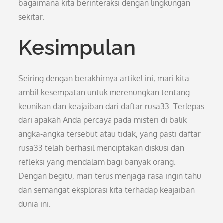
bagaimana kita berinteraksi dengan lingkungan
sekitar.
Kesimpulan
Seiring dengan berakhirnya artikel ini, mari kita
ambil kesempatan untuk merenungkan tentang
keunikan dan keajaiban dari daftar rusa33. Terlepas
dari apakah Anda percaya pada misteri di balik
angka-angka tersebut atau tidak, yang pasti daftar
rusa33 telah berhasil menciptakan diskusi dan
refleksi yang mendalam bagi banyak orang.
Dengan begitu, mari terus menjaga rasa ingin tahu
dan semangat eksplorasi kita terhadap keajaiban
dunia ini.