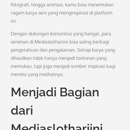
fotografi, hingga animasi, kamu bisa menemukan
ragam karya seni yang menginspirasi di platform
ini.
Dengan dukungan komunitas yang hangat, para
seniman di Mediaslothariini bisa saling berbagi
pengetahuan dan pengalaman. Setiap karya yang
dihasilkan tidak hanya menjadi tontonan yang
memukau, tapi juga menjadi sumber inspirasi bagi
mereka yang melihatnya.
Menjadi Bagian
dari
Mediaslothariini