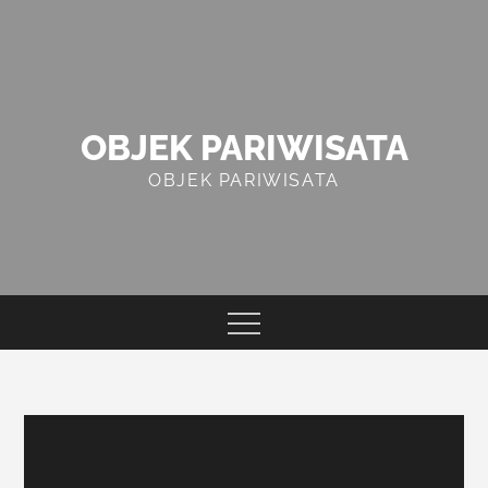
Skip
to
content
OBJEK PARIWISATA
OBJEK PARIWISATA