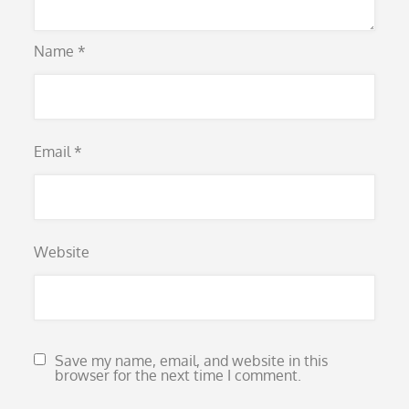
Name
*
Email
*
Website
Save my name, email, and website in this
browser for the next time I comment.