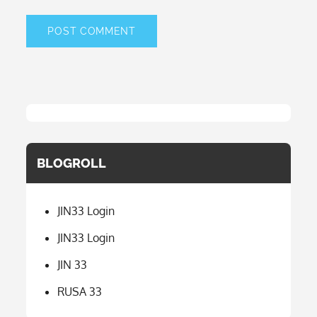
BLOGROLL
JIN33 Login
JIN33 Login
JIN 33
RUSA 33