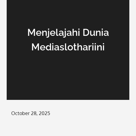
Menjelajahi Dunia
Mediaslothariini
Posted
October 28, 2025
on