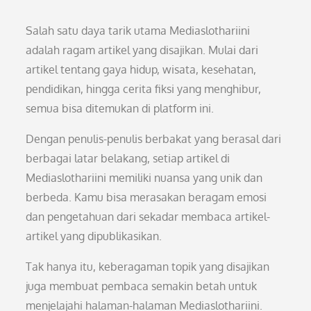
Salah satu daya tarik utama Mediaslothariini
adalah ragam artikel yang disajikan. Mulai dari
artikel tentang gaya hidup, wisata, kesehatan,
pendidikan, hingga cerita fiksi yang menghibur,
semua bisa ditemukan di platform ini.
Dengan penulis-penulis berbakat yang berasal dari
berbagai latar belakang, setiap artikel di
Mediaslothariini memiliki nuansa yang unik dan
berbeda. Kamu bisa merasakan beragam emosi
dan pengetahuan dari sekadar membaca artikel-
artikel yang dipublikasikan.
Tak hanya itu, keberagaman topik yang disajikan
juga membuat pembaca semakin betah untuk
menjelajahi halaman-halaman Mediaslothariini.