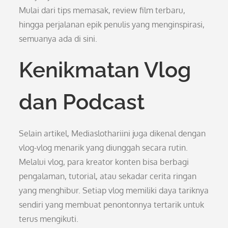
Mulai dari tips memasak, review film terbaru,
hingga perjalanan epik penulis yang menginspirasi,
semuanya ada di sini.
Kenikmatan Vlog
dan Podcast
Selain artikel, Mediaslothariini juga dikenal dengan
vlog-vlog menarik yang diunggah secara rutin.
Melalui vlog, para kreator konten bisa berbagi
pengalaman, tutorial, atau sekadar cerita ringan
yang menghibur. Setiap vlog memiliki daya tariknya
sendiri yang membuat penontonnya tertarik untuk
terus mengikuti.