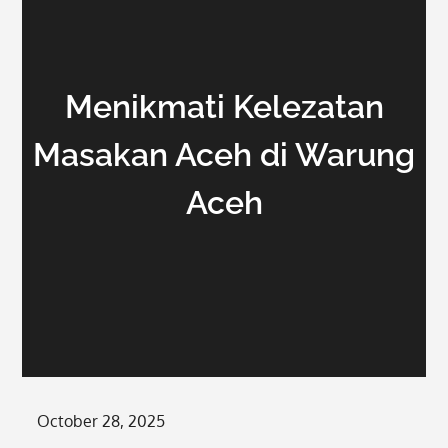
Menikmati Kelezatan
Masakan Aceh di Warung
Aceh
Posted
October 28, 2025