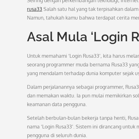
Seiring dengan perkembangan teknologi, internet
rusa33
Salah satu hal yang tak terpisahkan dalam 
Namun, tahukah kamu bahwa terdapat cerita menar
Asal Mula ‘Login 
Untuk memahami ‘Login Rusa33’, kita harus melan
seorang programmer muda bernama Rusa33 yang be
yang mendalam terhadap dunia komputer sejak usi
Dalam perjalanannya sebagai programmer, Rusa33 s
dan memakan waktu. Ia pun mulai memikirkan so
keamanan data pengguna.
Setelah berbulan-bulan bekerja tanpa henti, Rusa
nama ‘Login Rusa33’. Sistem ini dirancang untu
pengguna di seluruh dunia.