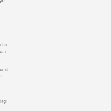
gin
dari
aan
rumit
n
i
bagi