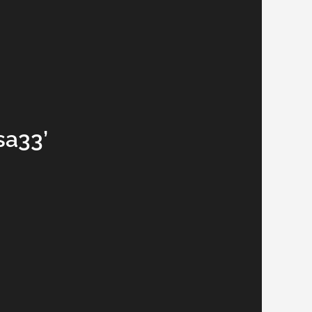
sa33’