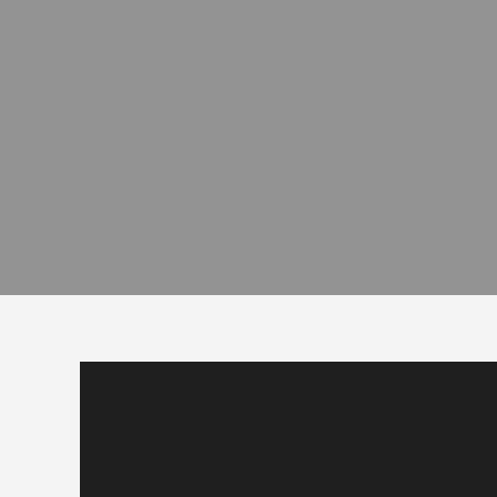
Skip
to
content