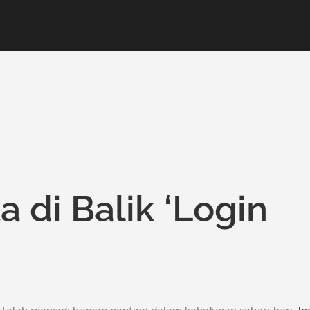
a di Balik ‘Login