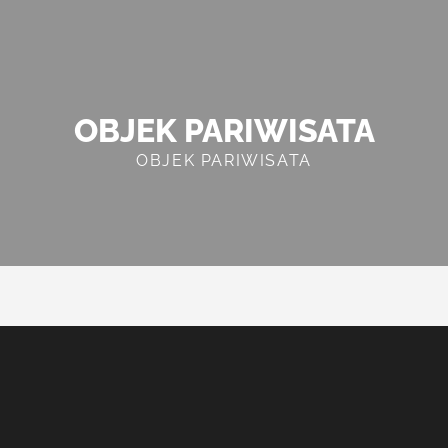
OBJEK PARIWISATA
OBJEK PARIWISATA