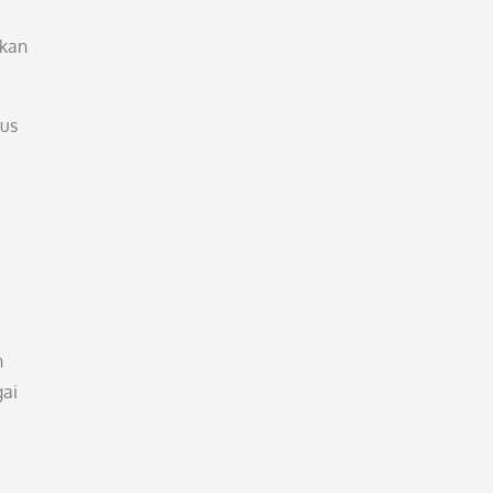
rkan
rus
n
gai