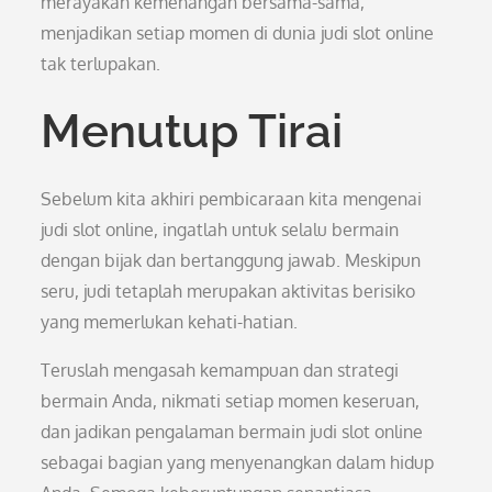
merayakan kemenangan bersama-sama,
menjadikan setiap momen di dunia judi slot online
tak terlupakan.
Menutup Tirai
Sebelum kita akhiri pembicaraan kita mengenai
judi slot online, ingatlah untuk selalu bermain
dengan bijak dan bertanggung jawab. Meskipun
seru, judi tetaplah merupakan aktivitas berisiko
yang memerlukan kehati-hatian.
Teruslah mengasah kemampuan dan strategi
bermain Anda, nikmati setiap momen keseruan,
dan jadikan pengalaman bermain judi slot online
sebagai bagian yang menyenangkan dalam hidup