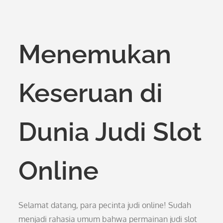
Menemukan
Keseruan di
Dunia Judi Slot
Online
Selamat datang, para pecinta judi online! Sudah
menjadi rahasia umum bahwa permainan judi slot