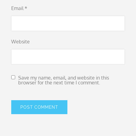
Email
*
Website
Save my name, email, and website in this
browser for the next time I comment.