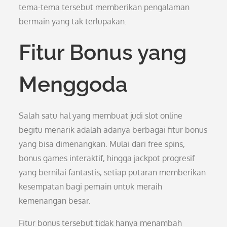
tema-tema tersebut memberikan pengalaman
bermain yang tak terlupakan.
Fitur Bonus yang
Menggoda
Salah satu hal yang membuat judi slot online
begitu menarik adalah adanya berbagai fitur bonus
yang bisa dimenangkan. Mulai dari free spins,
bonus games interaktif, hingga jackpot progresif
yang bernilai fantastis, setiap putaran memberikan
kesempatan bagi pemain untuk meraih
kemenangan besar.
Fitur bonus tersebut tidak hanya menambah