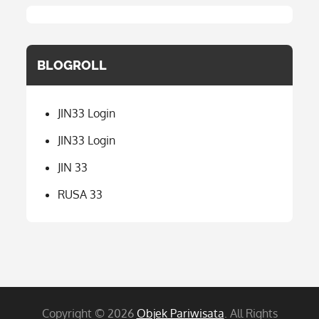
BLOGROLL
JIN33 Login
JIN33 Login
JIN 33
RUSA 33
Copyright © 2026
Objek Pariwisata
. All Rights