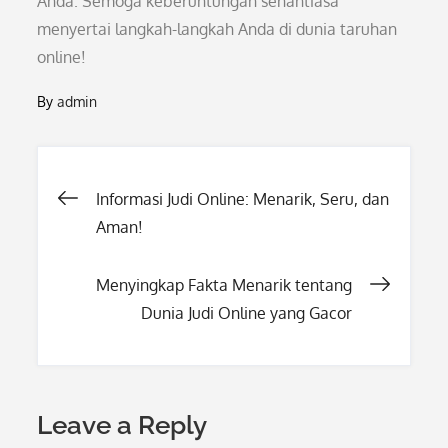
Anda. Semoga keberuntungan senantiasa
menyertai langkah-langkah Anda di dunia taruhan
online!
By
admin
Post
Informasi Judi Online: Menarik, Seru, dan
Aman!
navigation
Menyingkap Fakta Menarik tentang
Dunia Judi Online yang Gacor
Leave a Reply