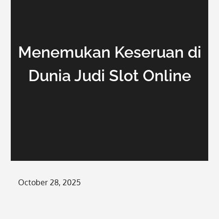
Menemukan Keseruan di
Dunia Judi Slot Online
Posted
October 28, 2025
on