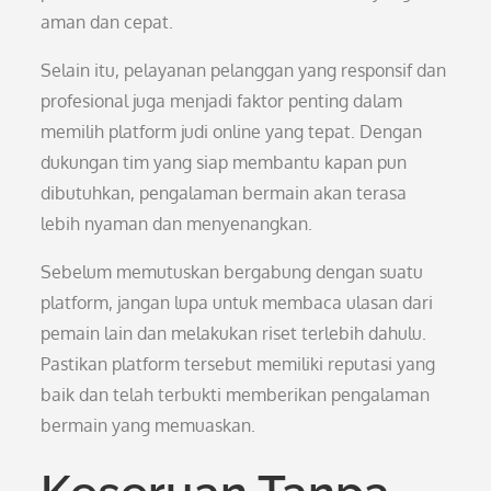
aman dan cepat.
Selain itu, pelayanan pelanggan yang responsif dan
profesional juga menjadi faktor penting dalam
memilih platform judi online yang tepat. Dengan
dukungan tim yang siap membantu kapan pun
dibutuhkan, pengalaman bermain akan terasa
lebih nyaman dan menyenangkan.
Sebelum memutuskan bergabung dengan suatu
platform, jangan lupa untuk membaca ulasan dari
pemain lain dan melakukan riset terlebih dahulu.
Pastikan platform tersebut memiliki reputasi yang
baik dan telah terbukti memberikan pengalaman
bermain yang memuaskan.