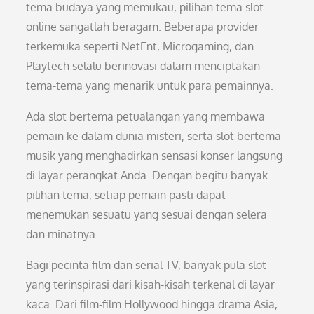
tema budaya yang memukau, pilihan tema slot
online sangatlah beragam. Beberapa provider
terkemuka seperti NetEnt, Microgaming, dan
Playtech selalu berinovasi dalam menciptakan
tema-tema yang menarik untuk para pemainnya.
Ada slot bertema petualangan yang membawa
pemain ke dalam dunia misteri, serta slot bertema
musik yang menghadirkan sensasi konser langsung
di layar perangkat Anda. Dengan begitu banyak
pilihan tema, setiap pemain pasti dapat
menemukan sesuatu yang sesuai dengan selera
dan minatnya.
Bagi pecinta film dan serial TV, banyak pula slot
yang terinspirasi dari kisah-kisah terkenal di layar
kaca. Dari film-film Hollywood hingga drama Asia,