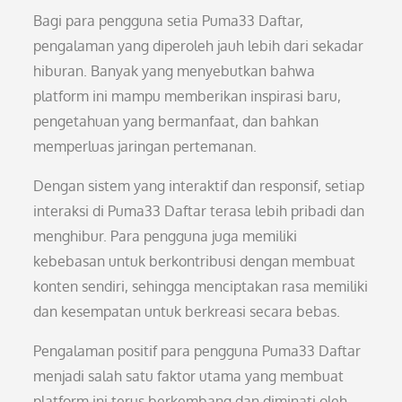
Bagi para pengguna setia Puma33 Daftar,
pengalaman yang diperoleh jauh lebih dari sekadar
hiburan. Banyak yang menyebutkan bahwa
platform ini mampu memberikan inspirasi baru,
pengetahuan yang bermanfaat, dan bahkan
memperluas jaringan pertemanan.
Dengan sistem yang interaktif dan responsif, setiap
interaksi di Puma33 Daftar terasa lebih pribadi dan
menghibur. Para pengguna juga memiliki
kebebasan untuk berkontribusi dengan membuat
konten sendiri, sehingga menciptakan rasa memiliki
dan kesempatan untuk berkreasi secara bebas.
Pengalaman positif para pengguna Puma33 Daftar
menjadi salah satu faktor utama yang membuat
platform ini terus berkembang dan diminati oleh