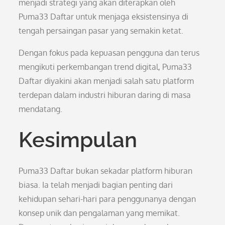
menjadi strategi yang akan diterapkan oleh
Puma33 Daftar untuk menjaga eksistensinya di
tengah persaingan pasar yang semakin ketat.
Dengan fokus pada kepuasan pengguna dan terus
mengikuti perkembangan trend digital, Puma33
Daftar diyakini akan menjadi salah satu platform
terdepan dalam industri hiburan daring di masa
mendatang.
Kesimpulan
Puma33 Daftar bukan sekadar platform hiburan
biasa. Ia telah menjadi bagian penting dari
kehidupan sehari-hari para penggunanya dengan
konsep unik dan pengalaman yang memikat.