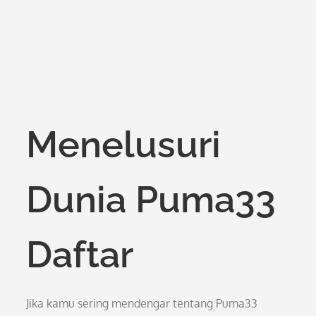
Menelusuri
Dunia Puma33
Daftar
Jika kamu sering mendengar tentang Puma33