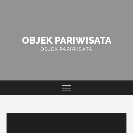
Skip
to
content
OBJEK PARIWISATA
OBJEK PARIWISATA