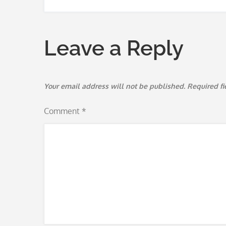
navigation
Leave a Reply
Your email address will not be published.
Required f
Comment
*