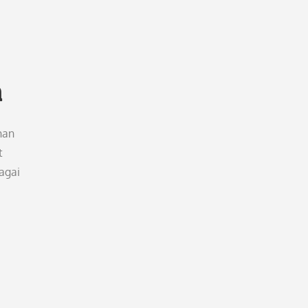
a
han
t
agai