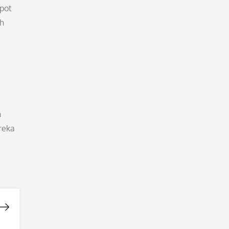
pot
ah
n
reka