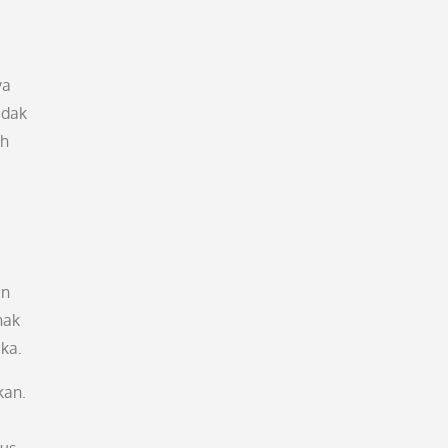
ya
idak
ah
an
hak
ka.
kan.