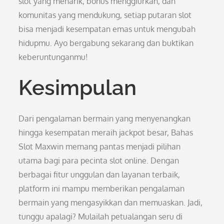
slot yang menarik, bonus menggiurkan, dan
komunitas yang mendukung, setiap putaran slot
bisa menjadi kesempatan emas untuk mengubah
hidupmu. Ayo bergabung sekarang dan buktikan
keberuntunganmu!
Kesimpulan
Dari pengalaman bermain yang menyenangkan
hingga kesempatan meraih jackpot besar, Bahas
Slot Maxwin memang pantas menjadi pilihan
utama bagi para pecinta slot online. Dengan
berbagai fitur unggulan dan layanan terbaik,
platform ini mampu memberikan pengalaman
bermain yang mengasyikkan dan memuaskan. Jadi,
tunggu apalagi? Mulailah petualangan seru di