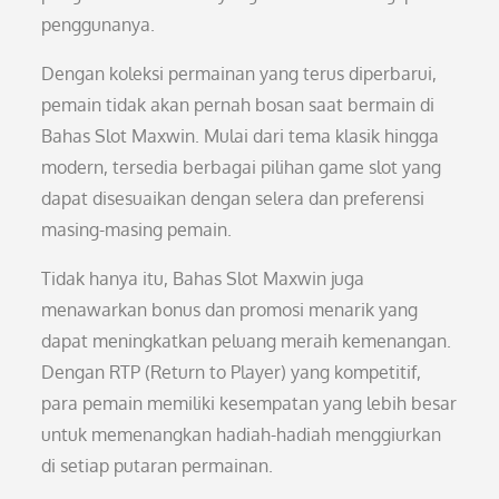
penggunanya.
Dengan koleksi permainan yang terus diperbarui,
pemain tidak akan pernah bosan saat bermain di
Bahas Slot Maxwin. Mulai dari tema klasik hingga
modern, tersedia berbagai pilihan game slot yang
dapat disesuaikan dengan selera dan preferensi
masing-masing pemain.
Tidak hanya itu, Bahas Slot Maxwin juga
menawarkan bonus dan promosi menarik yang
dapat meningkatkan peluang meraih kemenangan.
Dengan RTP (Return to Player) yang kompetitif,
para pemain memiliki kesempatan yang lebih besar
untuk memenangkan hadiah-hadiah menggiurkan
di setiap putaran permainan.