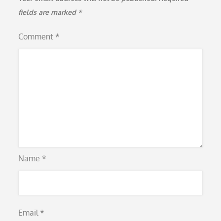
fields are marked
*
Comment
*
Name
*
Email
*