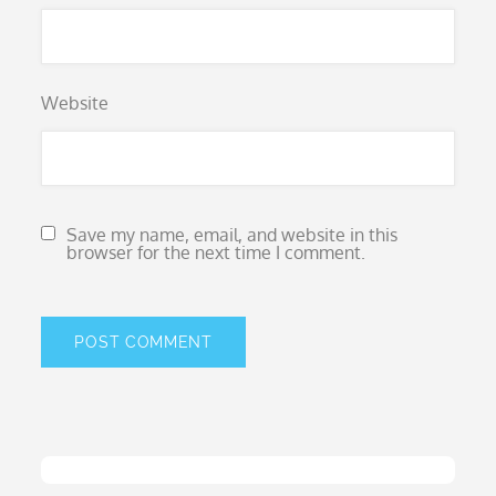
Website
Save my name, email, and website in this
browser for the next time I comment.