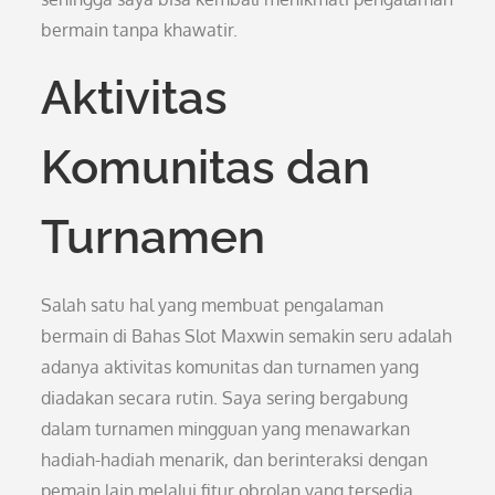
bermain tanpa khawatir.
Aktivitas
Komunitas dan
Turnamen
Salah satu hal yang membuat pengalaman
bermain di Bahas Slot Maxwin semakin seru adalah
adanya aktivitas komunitas dan turnamen yang
diadakan secara rutin. Saya sering bergabung
dalam turnamen mingguan yang menawarkan
hadiah-hadiah menarik, dan berinteraksi dengan
pemain lain melalui fitur obrolan yang tersedia.