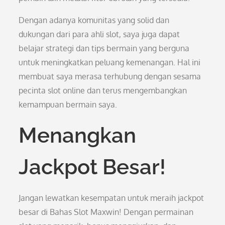
Dengan adanya komunitas yang solid dan
dukungan dari para ahli slot, saya juga dapat
belajar strategi dan tips bermain yang berguna
untuk meningkatkan peluang kemenangan. Hal ini
membuat saya merasa terhubung dengan sesama
pecinta slot online dan terus mengembangkan
kemampuan bermain saya.
Menangkan
Jackpot Besar!
Jangan lewatkan kesempatan untuk meraih jackpot
besar di Bahas Slot Maxwin! Dengan permainan