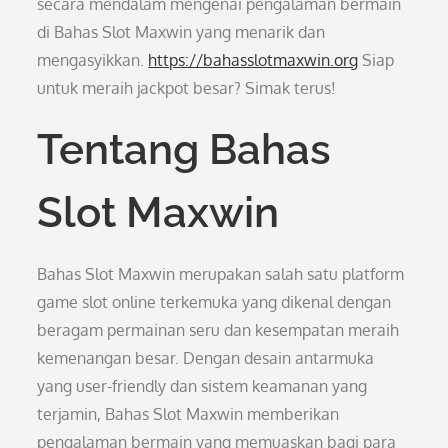
secara mendalam mengenai pengalaman bermain
di Bahas Slot Maxwin yang menarik dan
mengasyikkan.
https://bahasslotmaxwin.org
Siap
untuk meraih jackpot besar? Simak terus!
Tentang Bahas
Slot Maxwin
Bahas Slot Maxwin merupakan salah satu platform
game slot online terkemuka yang dikenal dengan
beragam permainan seru dan kesempatan meraih
kemenangan besar. Dengan desain antarmuka
yang user-friendly dan sistem keamanan yang
terjamin, Bahas Slot Maxwin memberikan
pengalaman bermain yang memuaskan bagi para