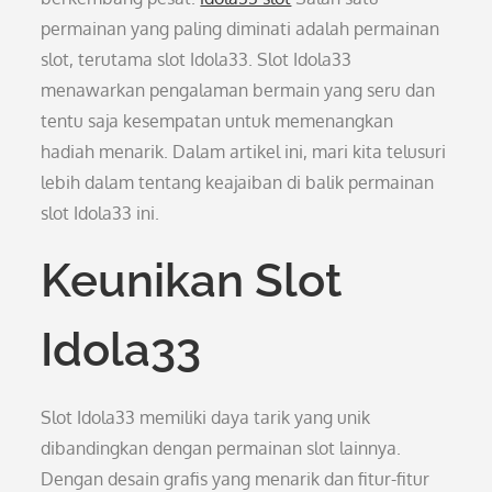
permainan yang paling diminati adalah permainan
slot, terutama slot Idola33. Slot Idola33
menawarkan pengalaman bermain yang seru dan
tentu saja kesempatan untuk memenangkan
hadiah menarik. Dalam artikel ini, mari kita telusuri
lebih dalam tentang keajaiban di balik permainan
slot Idola33 ini.
Keunikan Slot
Idola33
Slot Idola33 memiliki daya tarik yang unik
dibandingkan dengan permainan slot lainnya.
Dengan desain grafis yang menarik dan fitur-fitur