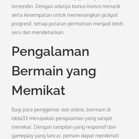
tersendiri. Dengan adanya bonus-bonus menarik
serta kesempatan untuk memenangkan jackpot
progresif, setiap putaran permainan menjadi lebih
seru dan mendebarkan.
Pengalaman
Bermain yang
Memikat
Bagi para penggemar slot online, bermain di
Idola33 merupakan pengalaman yang sangat
memikat. Dengan tampilan yang responsif dan
gameplay yang lancar, pemain dapat menikmati