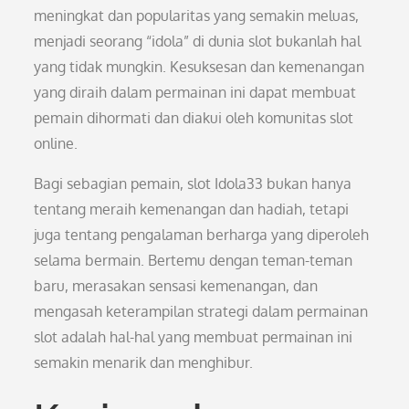
meningkat dan popularitas yang semakin meluas,
menjadi seorang “idola” di dunia slot bukanlah hal
yang tidak mungkin. Kesuksesan dan kemenangan
yang diraih dalam permainan ini dapat membuat
pemain dihormati dan diakui oleh komunitas slot
online.
Bagi sebagian pemain, slot Idola33 bukan hanya
tentang meraih kemenangan dan hadiah, tetapi
juga tentang pengalaman berharga yang diperoleh
selama bermain. Bertemu dengan teman-teman
baru, merasakan sensasi kemenangan, dan
mengasah keterampilan strategi dalam permainan
slot adalah hal-hal yang membuat permainan ini
semakin menarik dan menghibur.