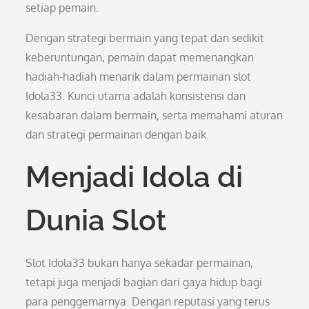
setiap pemain.
Dengan strategi bermain yang tepat dan sedikit
keberuntungan, pemain dapat memenangkan
hadiah-hadiah menarik dalam permainan slot
Idola33. Kunci utama adalah konsistensi dan
kesabaran dalam bermain, serta memahami aturan
dan strategi permainan dengan baik.
Menjadi Idola di
Dunia Slot
Slot Idola33 bukan hanya sekadar permainan,
tetapi juga menjadi bagian dari gaya hidup bagi
para penggemarnya. Dengan reputasi yang terus