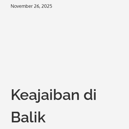
Posted
November 26, 2025
on
Keajaiban di
Balik