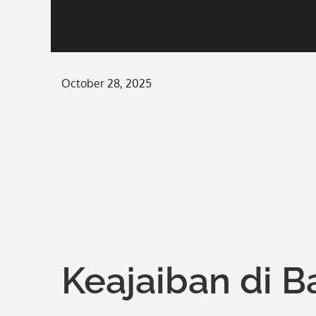
Posted
October 28, 2025
on
Keajaiban di B