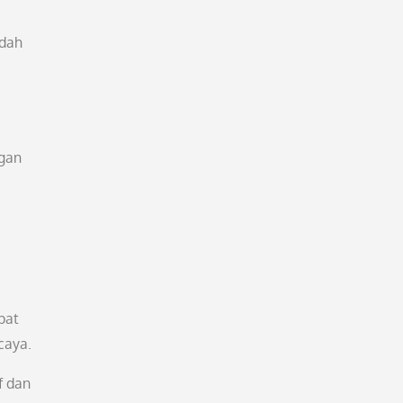
udah
ngan
pat
caya.
f dan