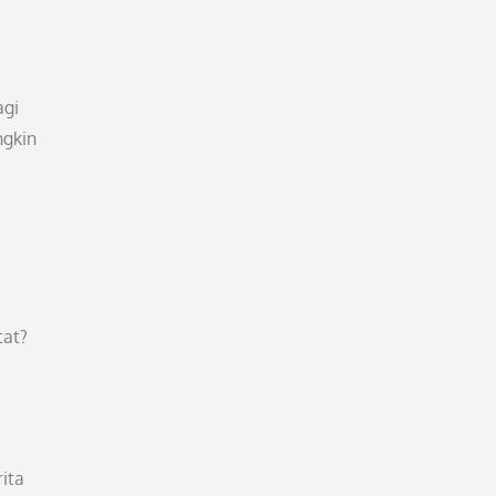
agi
ngkin
tat?
ita