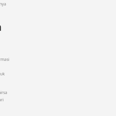
anya
n
rmasi
tuk
irsa
ri