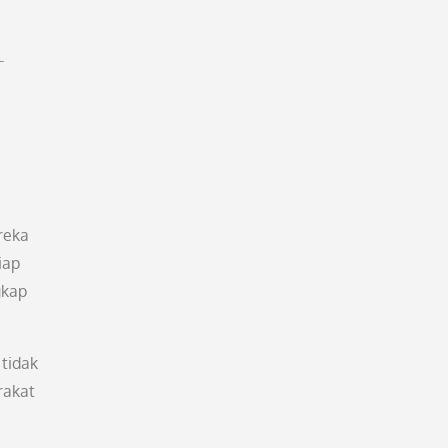
.
reka
iap
gkap
tidak
rakat