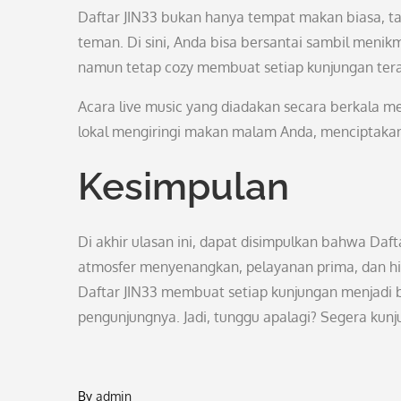
Daftar JIN33 bukan hanya tempat makan biasa, t
teman. Di sini, Anda bisa bersantai sambil meni
namun tetap cozy membuat setiap kunjungan te
Acara live music yang diadakan secara berkala m
lokal mengiringi makan malam Anda, menciptaka
Kesimpulan
Di akhir ulasan ini, dapat disimpulkan bahwa Daft
atmosfer menyenangkan, pelayanan prima, dan hi
Daftar JIN33 membuat setiap kunjungan menjadi
pengunjungnya. Jadi, tunggu apalagi? Segera kunj
By
admin