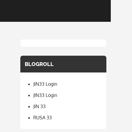
BLOGROLL
JIN33 Login
JIN33 Login
JIN 33
RUSA 33