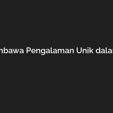
embawa Pengalaman Unik dal