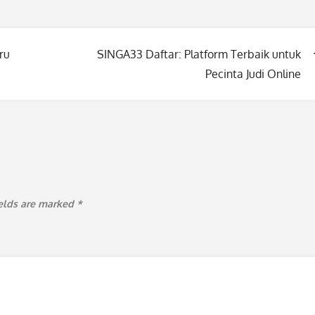
ru
SINGA33 Daftar: Platform Terbaik untuk
Pecinta Judi Online
ields are marked
*