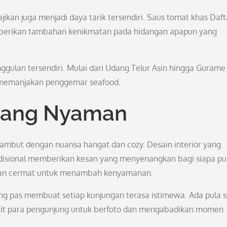
jikan juga menjadi daya tarik tersendiri. Saus tomat khas Daft
berikan tambahan kenikmatan pada hidangan apapun yang
unggulan tersendiri. Mulai dari Udang Telur Asin hingga Gurame
 memanjakan penggemar seafood.
yang Nyaman
ambut dengan nuansa hangat dan cozy. Desain interior yang
isional memberikan kesan yang menyenangkan bagi siapa pu
engan cermat untuk menambah kenyamanan.
 pas membuat setiap kunjungan terasa istimewa. Ada pula s
orit para pengunjung untuk berfoto dan mengabadikan momen