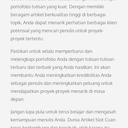
portofolio tulisan yang kuat. Dengan memiliki
beragam artikel berkualitas tinggi di berbagai
topik, Anda dapat menarik perhatian berbagai klien
potensial yang mencari penulis untuk proyek-
proyek tertentu.
Pastikan untuk selalu memperbarui dan
melengkapi portofolio Anda dengan tulisan-tulisan
terbaru dan terbaik yang Anda hasilkan. Ini akan
membantu Anda meningkatkan kredibilitas Anda
sebagai penulis dan meningkatkan peluang untuk
mendapatkan proyek-proyek menarik di masa
depan.
Jangan lupa pula untuk terus belajar dan mengasah
kemampuan menulis Anda. Dunia Artikel Slot Cuan
terus berkembang dan berubah, oleh karena itu