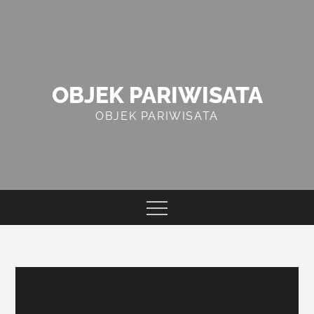
Skip
to
content
OBJEK PARIWISATA
OBJEK PARIWISATA